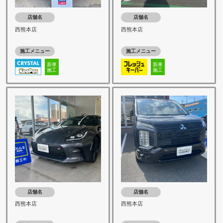
店舗名
店舗名
西熊本店
西熊本店
施工メニュー
施工メニュー
新車
新車
施工
施工
店舗名
店舗名
西熊本店
西熊本店