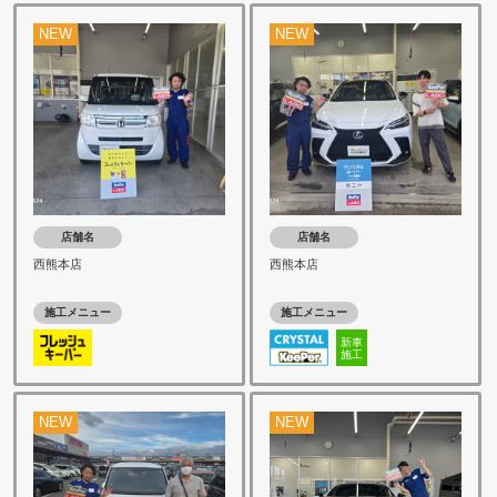
NEW
NEW
店舗名
店舗名
西熊本店
西熊本店
施工メニュー
施工メニュー
新車
施工
NEW
NEW