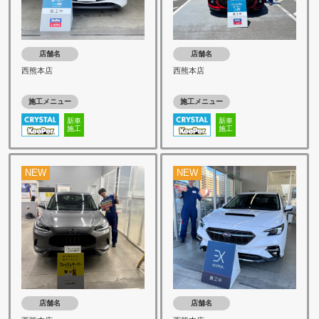
店舗名
店舗名
西熊本店
西熊本店
施工メニュー
施工メニュー
新車
新車
施工
施工
NEW
NEW
店舗名
店舗名