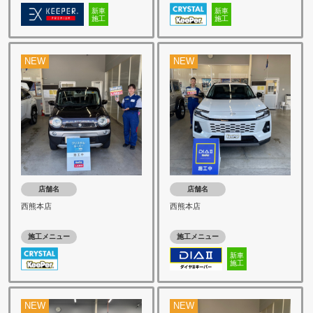
新車
新車
施工
施工
NEW
NEW
店舗名
店舗名
西熊本店
西熊本店
施工メニュー
施工メニュー
新車
施工
NEW
NEW