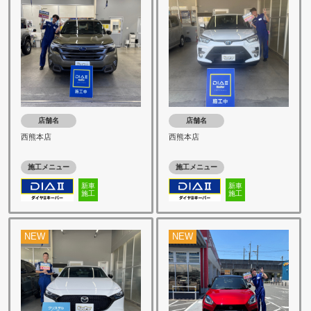
店舗名
店舗名
西熊本店
西熊本店
施工メニュー
施工メニュー
新車
新車
施工
施工
NEW
NEW