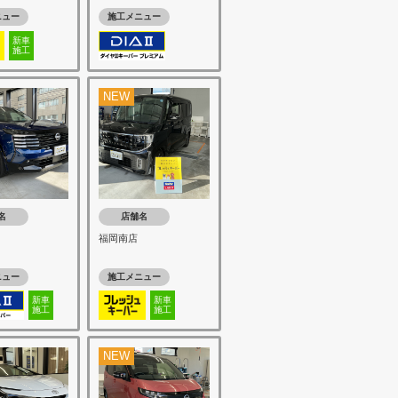
ニュー
施工メニュー
新車
施工
NEW
名
店舗名
福岡南店
ニュー
施工メニュー
新車
新車
施工
施工
NEW