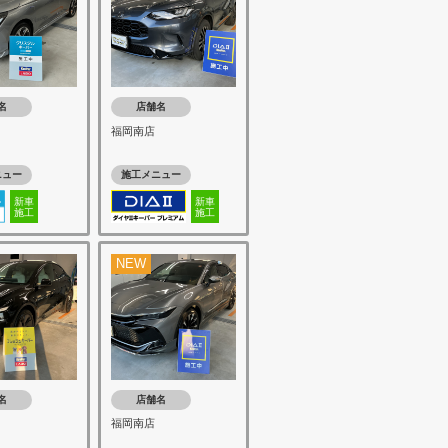
名
店舗名
福岡南店
ニュー
施工メニュー
新車
新車
施工
施工
NEW
名
店舗名
福岡南店