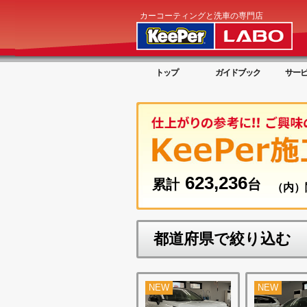
カーコーティングと洗車の専門店
トップ
ガイドブック
サー
623,236
累計
台
（内）
都道府県で絞り込む
NEW
NEW