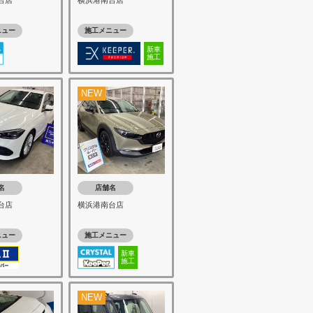
台店
横浜港南台店
ニュー
施工メニュー
新車
施工
NEW
名
店舗名
台店
横浜港南台店
ニュー
施工メニュー
新車
施工
NEW