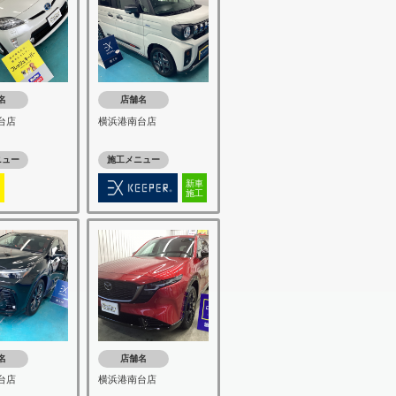
名
店舗名
台店
横浜港南台店
ニュー
施工メニュー
新車
施工
名
店舗名
台店
横浜港南台店