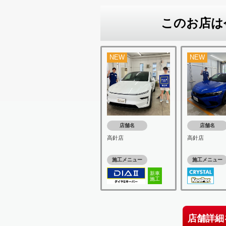
このお店は
NEW
NEW
店舗名
店舗名
高針店
高針店
施工メニュー
施工メニュー
新車
施工
店舗詳細