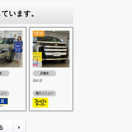
しています。
NEW
名
店舗名
高針店
ニュー
施工メニュー
る