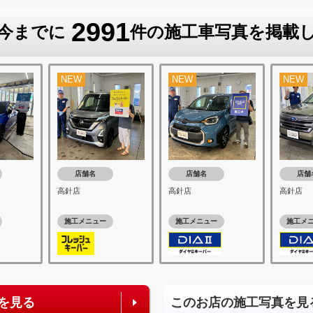
2991
今までに
件の施工車写真を掲載
NEW
NEW
NEW
店舗名
店舗名
店舗
高針店
高針店
高針店
施工メニュー
施工メニュー
施工メ
を見る
このお店の施工写真を見