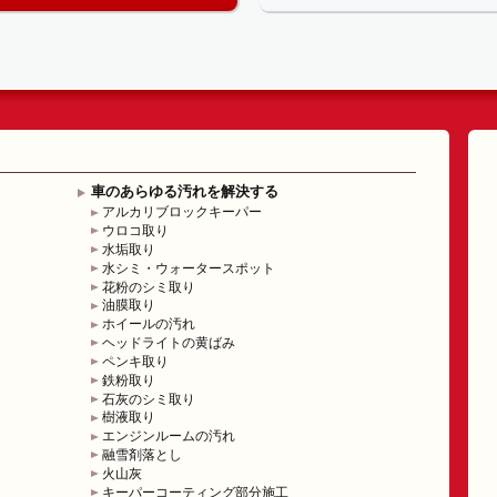
車のあらゆる汚れを解決する
アルカリブロックキーパー
ウロコ取り
水垢取り
水シミ・ウォータースポット
花粉のシミ取り
油膜取り
ホイールの汚れ
ヘッドライトの黄ばみ
ペンキ取り
鉄粉取り
石灰のシミ取り
樹液取り
エンジンルームの汚れ
融雪剤落とし
火山灰
キーパーコーティング部分施工