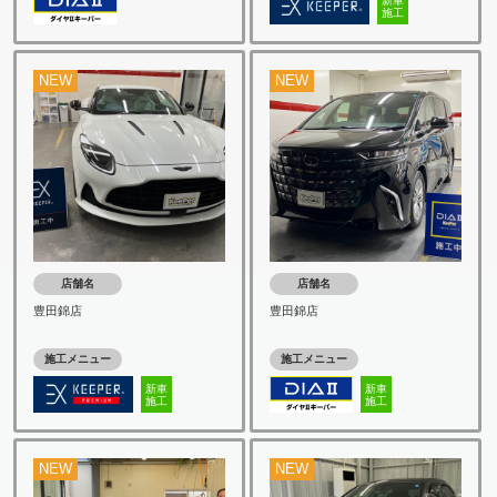
新車
施工
NEW
NEW
店舗名
店舗名
豊田錦店
豊田錦店
施工メニュー
施工メニュー
新車
新車
施工
施工
NEW
NEW