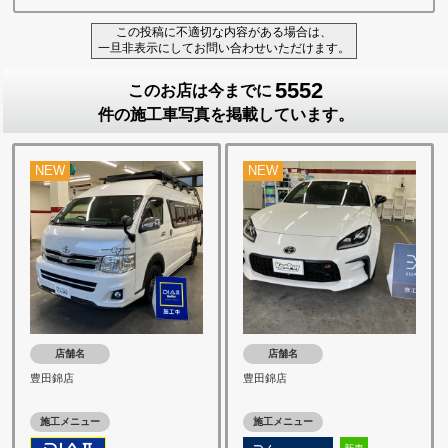
この投稿に不適切な内容がある場合は、
一旦非表示にしてお問い合わせいただけます。
5552
このお店は今までに
件の施工車写真を掲載しています。
NEW
NEW
店舗名
店舗名
豊田錦店
豊田錦店
施工メニュー
施工メニュー