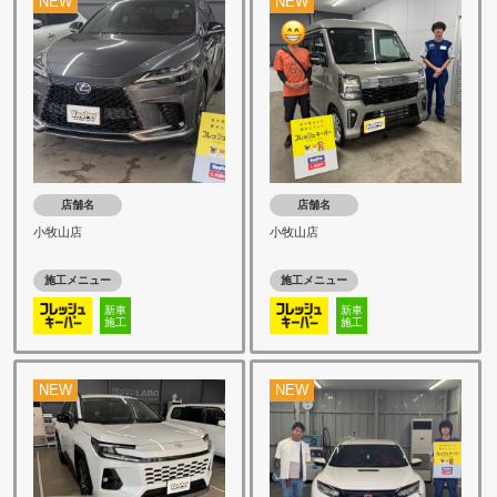
NEW
NEW
店舗名
店舗名
小牧山店
小牧山店
施工メニュー
施工メニュー
新車
新車
施工
施工
NEW
NEW