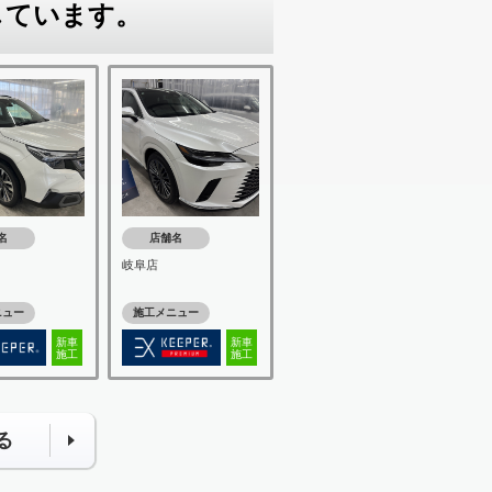
しています。
名
店舗名
岐阜店
ニュー
施工メニュー
新車
新車
施工
施工
る