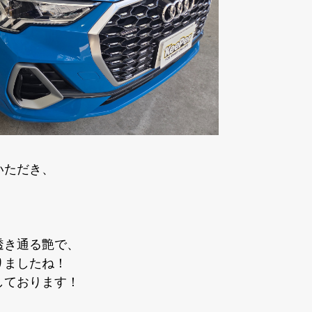
いただき、
！
透き通る艶で、
りましたね！
しております！