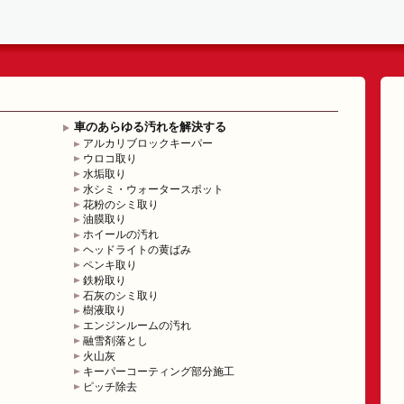
車のあらゆる汚れを解決する
アルカリブロックキーパー
ウロコ取り
水垢取り
水シミ・ウォータースポット
花粉のシミ取り
油膜取り
ホイールの汚れ
ヘッドライトの黄ばみ
ペンキ取り
鉄粉取り
石灰のシミ取り
樹液取り
エンジンルームの汚れ
融雪剤落とし
火山灰
キーパーコーティング部分施工
ピッチ除去