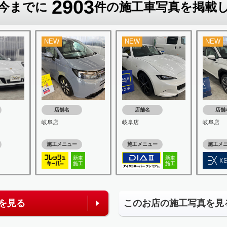
2903
今までに
件の施工車写真を掲載
NEW
NEW
NEW
店舗名
店舗名
店舗
岐阜店
岐阜店
岐阜店
施工メニュー
施工メニュー
施工メ
新車
新車
施工
施工
を見る
このお店の施工写真を見