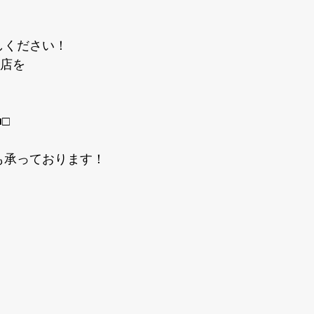
しください！
阜店を
■□
も承っております！