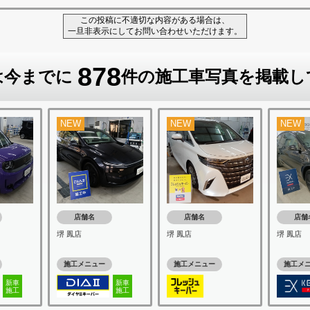
この投稿に不適切な内容がある場合は、
一旦非表示にしてお問い合わせいただけます。
878
は今までに
件の施工車写真を掲載し
NEW
NEW
NEW
店舗名
店舗名
店舗
堺 鳳店
堺 鳳店
堺 鳳店
施工メニュー
施工メニュー
施工メ
新車
新車
施工
施工