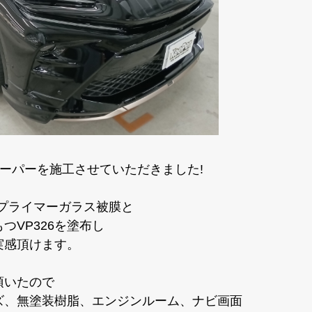
キーパーを施工させていただきました!
プライマーガラス被膜と
つVP326を塗布し
実感頂けます。
頂いたので
ズ、無塗装樹脂、エンジンルーム、ナビ画面