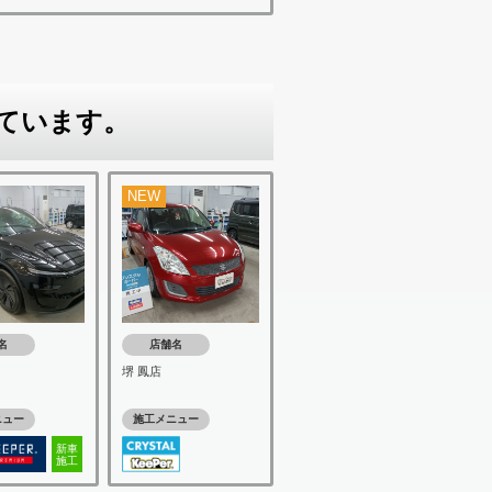
ています。
NEW
名
店舗名
堺 鳳店
ニュー
施工メニュー
新車
施工