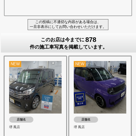
この投稿に不適切な内容がある場合は、
一旦非表示にしてお問い合わせいただけます。
878
このお店は今までに
件の施工車写真を掲載しています。
NEW
NEW
店舗名
店舗名
堺 鳳店
堺 鳳店