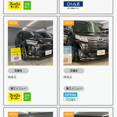
新車
施工
NEW
NEW
店舗名
店舗名
鳴海店
鳴海店
施工メニュー
施工メニュー
新車
施工
NEW
NEW