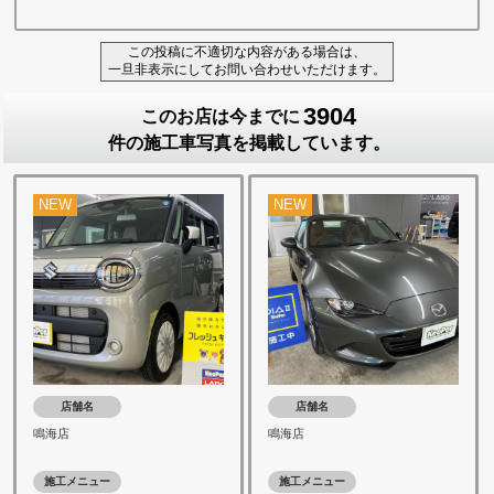
この投稿に不適切な内容がある場合は、
一旦非表示にしてお問い合わせいただけます。
3904
このお店は今までに
件の施工車写真を掲載しています。
NEW
NEW
店舗名
店舗名
鳴海店
鳴海店
施工メニュー
施工メニュー