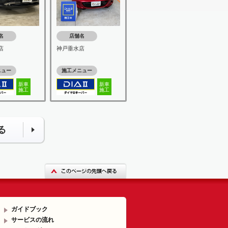
名
店舗名
店
神戸垂水店
ニュー
施工メニュー
新車
新車
施工
施工
る
ガイドブック
サービスの流れ