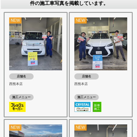
件の施工車写真を掲載しています。
NEW
NEW
店舗名
店舗名
西熊本店
西熊本店
施工メニュー
施工メニュー
新車
施工
NEW
NEW