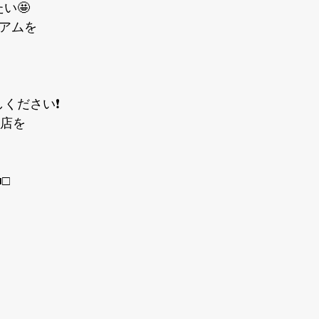
い🤩
ミアムを
ください❗️
阜店を
■□