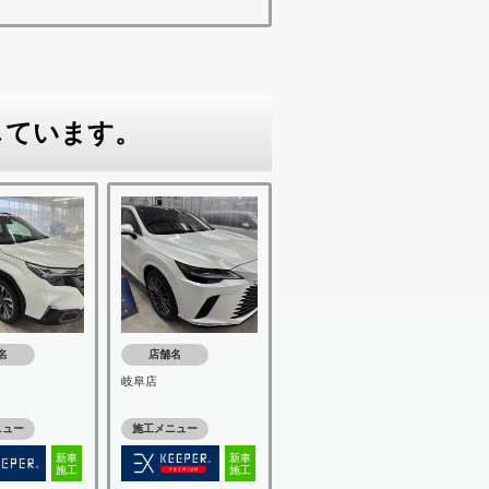
しています。
名
店舗名
岐阜店
ニュー
施工メニュー
新車
新車
施工
施工