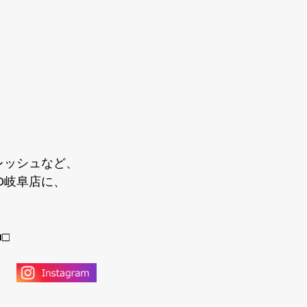
レッシュなど、
BO岐阜店に、
■□