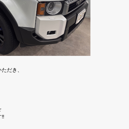
いただき、
を
️