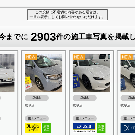
この投稿に不適切な内容がある場合は、
一旦非表示にしてお問い合わせいただけます。
2903
今までに
件の施工車写真を掲載
NEW
NEW
NEW
店舗名
店舗名
店舗
岐阜店
岐阜店
岐阜店
施工メニュー
施工メニュー
施工メ
新車
新車
施工
施工