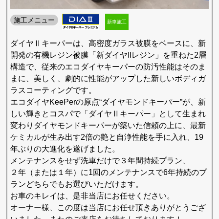
施工メニュー
新車施工
ダイヤⅡキーパーは、高密度ガラス被膜をベースに、新
開発の有機レジン被膜「新ダイヤIIレジン」を重ねた2層
構造で、従来のエコダイヤキーパーの防汚性能はそのま
まに、美しく、劇的に性能がアップした新しいボディガ
ラスコーティングです。
エコダイヤKeePerの原点“ダイヤモンドキーパー”が、新
しい輝きとコスパで「ダイヤⅡキーパー」として生まれ
変わりダイヤモンドキーパーが築いた信頼の上に、最新
ケミカルが生み出す2倍の艶と自浄性能を手に入れ、19
年ぶりの大進化を遂げました。
メンテナンスをせず洗車だけで３年間持続プラン、
２年（または１年）に1回のメンテナンスで6年持続のプ
ランどちらでもお選びいただけます。
お車のキレイは、是非当店にお任せください。
オーナー様、この度は当店にお任せ頂きありがとうござ