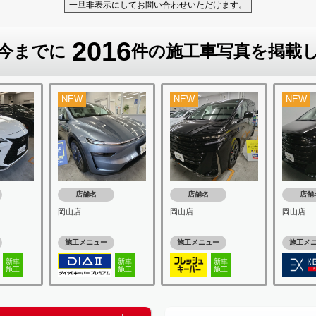
一旦非表示にしてお問い合わせいただけます。
2016
今までに
件の施工車写真を掲載
NEW
NEW
NEW
店舗名
店舗名
店舗
岡山店
岡山店
岡山店
施工メニュー
施工メニュー
施工メ
新車
新車
新車
施工
施工
施工