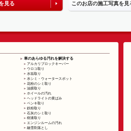
を見る
このお店の施工写真を見
車のあらゆる汚れを解決する
アルカリブロックキーパー
ウロコ取り
水垢取り
水シミ・ウォータースポット
花粉のシミ取り
油膜取り
ホイールの汚れ
ヘッドライトの黄ばみ
ペンキ取り
鉄粉取り
石灰のシミ取り
樹液取り
エンジンルームの汚れ
融雪剤落とし