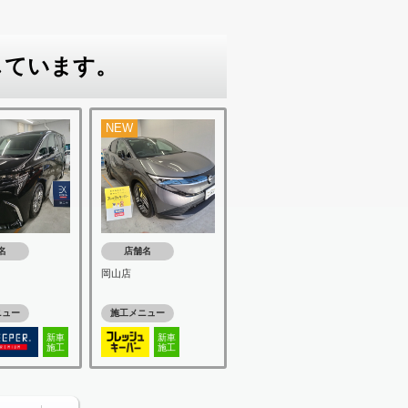
しています。
NEW
名
店舗名
岡山店
ニュー
施工メニュー
新車
新車
施工
施工