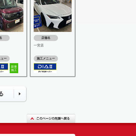
名
店舗名
一宮店
ニュー
施工メニュー
新車
施工
る