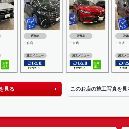
店舗名
店舗名
店舗
一宮店
一宮店
一宮店
施工メニュー
施工メニュー
施工メ
新車
新車
施工
施工
を見る
このお店の施工写真を見